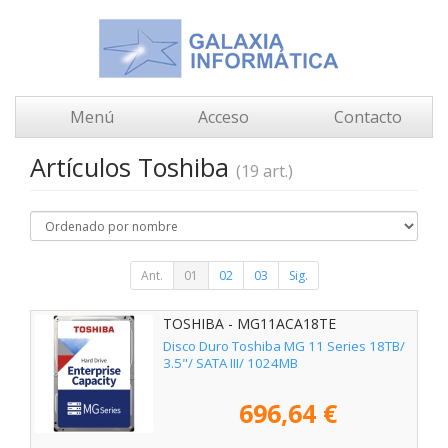
Menú
Acceso
Contacto
Artículos Toshiba
(19 art.)
Ant.
01
02
03
Sig.
TOSHIBA - MG11ACA18TE
Disco Duro Toshiba MG 11 Series 18TB/
3.5"/ SATA III/ 1024MB
696,64 €