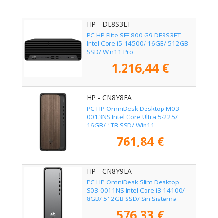
HP - DE8S3ET
PC HP Elite SFF 800 G9 DE8S3ET
Intel Core i5-14500/ 16GB/ 512GB
SSD/ Win11 Pro
1.216,44 €
HP - CN8Y8EA
PC HP OmniDesk Desktop M03-
0013NS Intel Core Ultra 5-225/
16GB/ 1TB SSD/ Win11
761,84 €
HP - CN8Y9EA
PC HP OmniDesk Slim Desktop
S03-0011NS Intel Core i3-14100/
8GB/ 512GB SSD/ Sin Sistema
Operativo
576,33 €