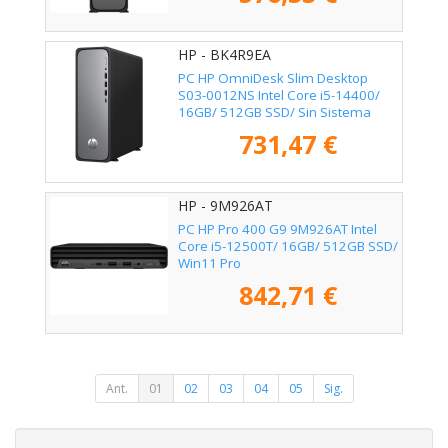
HP - BK4R9EA
PC HP OmniDesk Slim Desktop
S03-0012NS Intel Core i5-14400/
16GB/ 512GB SSD/ Sin Sistema
Operativo
731,47 €
HP - 9M926AT
PC HP Pro 400 G9 9M926AT Intel
Core i5-12500T/ 16GB/ 512GB SSD/
Win11 Pro
842,71 €
Ant.
01
02
03
04
05
Sig.