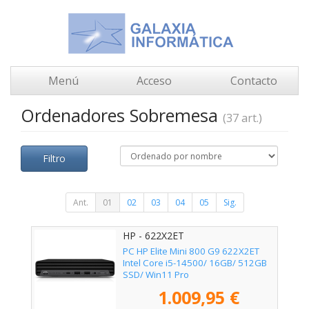
Menú
Acceso
Contacto
Ordenadores Sobremesa
(37 art.)
Filtro
Ant.
01
02
03
04
05
Sig.
HP - 622X2ET
PC HP Elite Mini 800 G9 622X2ET
Intel Core i5-14500/ 16GB/ 512GB
SSD/ Win11 Pro
1.009,95 €