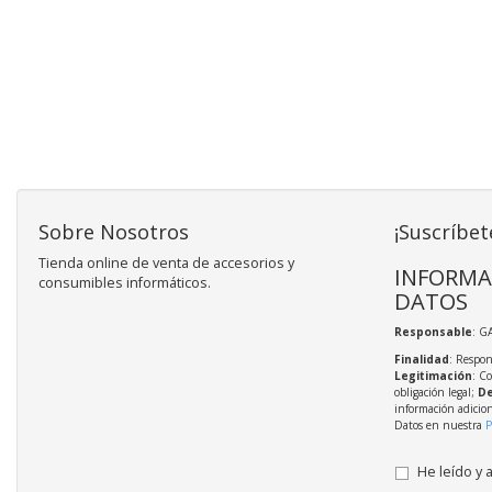
Sobre Nosotros
¡Suscríbet
Tienda online de venta de accesorios y
INFORMA
consumibles informáticos.
DATOS
Responsable
: G
Finalidad
: Respon
Legitimación
: C
obligación legal;
De
información adicio
Datos en nuestra
P
He leído y 