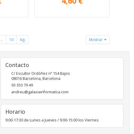
€
4,60 €
...
10
Sig.
Mostrar
Contacto
C/ Escultor Ordóñez nº 154 Bajos
08016
Barcelona
,
Barcelona
93 350 79 49
andreu@galaxiainformatica.com
Horario
9:00-17:30 de Lunes a Jueves / 9:00-15:00 los Viernes