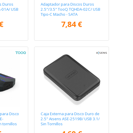
s Duros
Adaptador para Discos Duros
A-01A/ USB
2.5"/3.5" TooQ TQHDA-02C/ USB
Tipo-C Macho - SATA
€
7,84 €
para Disco
Caja Externa para Disco Duro de
E-
2.5" Aisens ASE-2519B/ USB 3.1/
 tornillos
Sin Tornillos