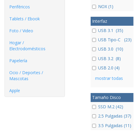
NOX (1)
Periféricos
Tablets / Ebook
Interfaz
USB 3.1 (35)
Foto / Video
USB Tipo-C (23)
Hogar /
Electrodomésticos
USB 3.0 (10)
USB 3.2 (8)
Papelería
USB 2.0 (4)
Ocio / Deportes /
mostrar todas
Mascotas
Apple
Tamaño Disco
SSD M.2 (42)
2.5 Pulgadas (37)
3.5 Pulgadas (11)