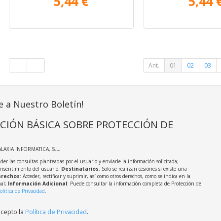
5,44 €
5,44 
Ant.
01
02
03
e a Nuestro Boletín!
CIÓN BÁSICA SOBRE PROTECCIÓN DE
ALAXIA INFORMATICA, S.L.
der las consultas planteadas por el usuario y enviarle la información solicitada;
onsentimiento del usuario;
Destinatarios
: Solo se realizan cesiones si existe una
rechos
: Acceder, rectificar y suprimir, así como otros derechos, como se indica en la
nal;
Información Adicional
: Puede consultar la información completa de Protección de
olítica de Privacidad
.
acepto la
Política de Privacidad
.