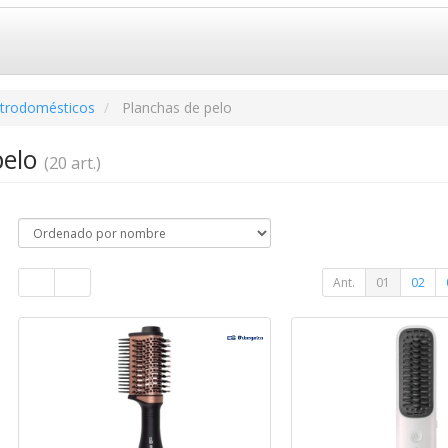
ctrodomésticos
Planchas de pelo
pelo
(20 art.)
Ant.
01
02