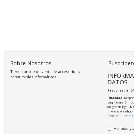
Sobre Nosotros
¡Suscríbet
Tienda online de venta de accesorios y
INFORMA
consumibles informáticos.
DATOS
Responsable
: G
Finalidad
: Respon
Legitimación
: C
obligación legal;
De
información adicio
Datos en nuestra
P
He leído y 