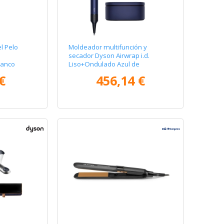
el Pelo
Moldeador multifunción y
secador Dyson Airwrap i.d.
lanco
Liso+Ondulado Azul de
Prusia/Cobre
€
456,14 €