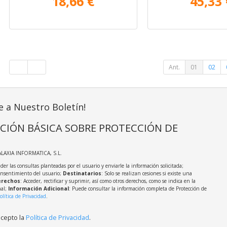
18,66 €
45,33 
Ant.
01
02
e a Nuestro Boletín!
CIÓN BÁSICA SOBRE PROTECCIÓN DE
ALAXIA INFORMATICA, S.L.
der las consultas planteadas por el usuario y enviarle la información solicitada;
onsentimiento del usuario;
Destinatarios
: Solo se realizan cesiones si existe una
rechos
: Acceder, rectificar y suprimir, así como otros derechos, como se indica en la
nal;
Información Adicional
: Puede consultar la información completa de Protección de
olítica de Privacidad
.
acepto la
Política de Privacidad
.