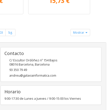
€
15,73 €
03
Sig.
Mostrar
Contacto
C/ Escultor Ordóñez nº 154 Bajos
08016
Barcelona
,
Barcelona
93 350 79 49
andreu@galaxiainformatica.com
Horario
9:00-17:30 de Lunes a Jueves / 9:00-15:00 los Viernes