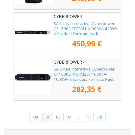
CYBERPOWER -
CP1500EIPFCRM1U
SAI Línea Interactiva Cyberpower
CP1500EIPFCRM1U/ 900VA-420W/
6 Salidas/ Formato Rack
450,99 €
CYBERPOWER -
CP1600EIPFCRM2U
SAI Línea Interactiva Cyberpower
CP1600EIPFCRM2U/ 1600VA-
1000W/ 8 Salidas/ Formato Rack
282,35 €
Ant.
01
02
03
...
15
Sig.