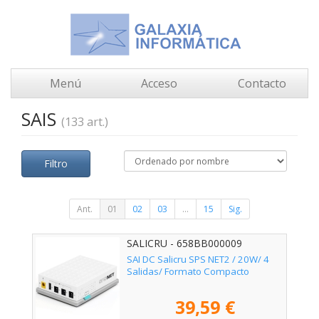
Menú
Acceso
Contacto
SAIS
(133 art.)
Filtro
Ant.
01
02
03
...
15
Sig.
SALICRU - 658BB000009
SAI DC Salicru SPS NET2 / 20W/ 4
Salidas/ Formato Compacto
39,59 €