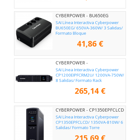
CYBERPOWER - BU650EG
SAI Línea Interactiva Cyberpower
BU650EG/ 650VA-360W/ 3 Salidas/
Formato Bloque
41,86 €
CYBERPOWER -
CP1200EIPFCRM2U
SAI Línea Interactiva Cyberpower
CP1200EIPFCRM2U/ 1200VA-750W/
8 Salidas/ Formato Rack
265,14 €
CYBERPOWER - CP1350EPFCLCD
SAI Línea Interactiva Cyberpower
CP1350EPFCLCD/ 1350VA-810W/ 6
Salidas/ Formato Torre
215,69 €