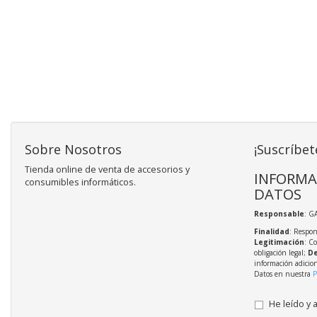
Sobre Nosotros
¡Suscríbet
Tienda online de venta de accesorios y
INFORMA
consumibles informáticos.
DATOS
Responsable
: G
Finalidad
: Respon
Legitimación
: C
obligación legal;
De
información adicio
Datos en nuestra
P
He leído y 