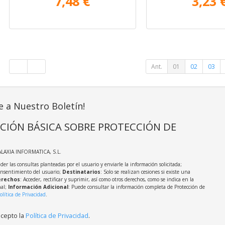
7,48 €
3,23 
Ant.
01
02
03
e a Nuestro Boletín!
CIÓN BÁSICA SOBRE PROTECCIÓN DE
ALAXIA INFORMATICA, S.L.
der las consultas planteadas por el usuario y enviarle la información solicitada;
onsentimiento del usuario;
Destinatarios
: Solo se realizan cesiones si existe una
rechos
: Acceder, rectificar y suprimir, así como otros derechos, como se indica en la
nal;
Información Adicional
: Puede consultar la información completa de Protección de
olítica de Privacidad
.
acepto la
Política de Privacidad
.