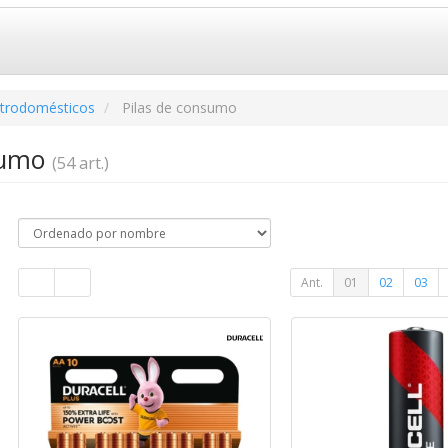
ctrodomésticos
Pilas de consumo
nsumo
(54 art.)
Ant.
01
02
03