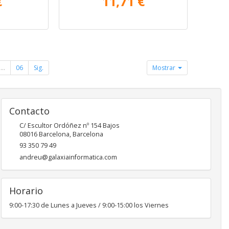
€
11,71 €
...
06
Sig.
Mostrar
Contacto
C/ Escultor Ordóñez nº 154 Bajos
08016
Barcelona
,
Barcelona
93 350 79 49
andreu@galaxiainformatica.com
Horario
9:00-17:30 de Lunes a Jueves / 9:00-15:00 los Viernes