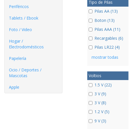
Tipo de Pilas
Periféricos
Pilas AA (13)
Tablets / Ebook
Boton (13)
Pilas AAA (11)
Foto / Video
Recargables (6)
Hogar /
Electrodomésticos
Pilas LR22 (4)
mostrar todas
Papelería
Ocio / Deportes /
Mascotas
Voltios
1.5 V (22)
Apple
3 V (9)
3 V (8)
1.2 V (5)
9 V (3)