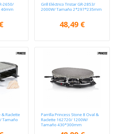
 GR-2650/
Grill Eléctrico Tristar GR-2853/
*140mm
2000W/ Tamaño 2*297*235mm
€
48,49 €
e & Raclette
Parrilla Princess Stone 8 Oval &
W/ Tamaño
Raclette 162720/ 1200W/
Tamaño 430*300mm