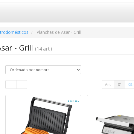
ctrodomésticos
Planchas de Asar - Grill
sar - Grill
(14 art.)
Ant.
01
02