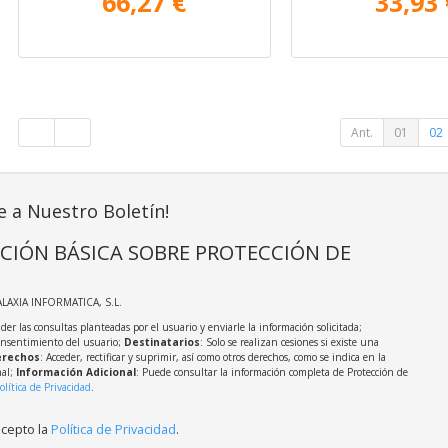
66,27 €
33,93 
Ant.
01
02
e a Nuestro Boletín!
CIÓN BÁSICA SOBRE PROTECCIÓN DE
ALAXIA INFORMATICA, S.L.
der las consultas planteadas por el usuario y enviarle la información solicitada;
onsentimiento del usuario;
Destinatarios
: Solo se realizan cesiones si existe una
rechos
: Acceder, rectificar y suprimir, así como otros derechos, como se indica en la
nal;
Información Adicional
: Puede consultar la información completa de Protección de
olítica de Privacidad
.
acepto la
Política de Privacidad
.