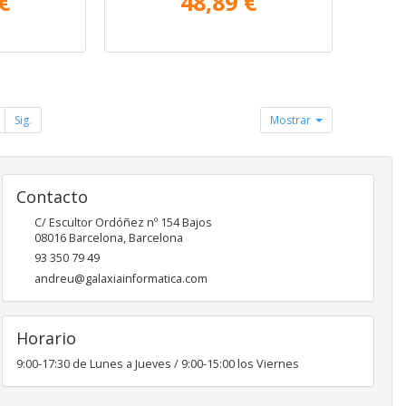
€
48,89 €
Sig.
Mostrar
Contacto
C/ Escultor Ordóñez nº 154 Bajos
08016
Barcelona
,
Barcelona
93 350 79 49
andreu@galaxiainformatica.com
Horario
9:00-17:30 de Lunes a Jueves / 9:00-15:00 los Viernes