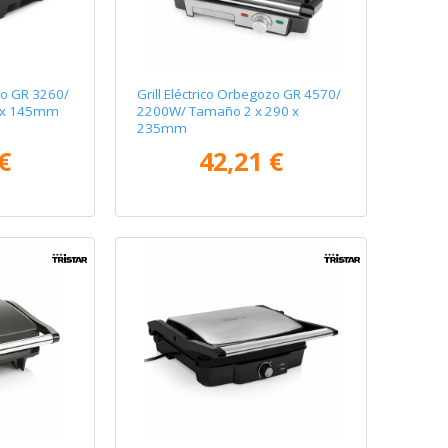
ozo GR 3260/
Grill Eléctrico Orbegozo GR 4570/
 x 145mm
2200W/ Tamaño 2 x 290 x
235mm
€
42,21 €