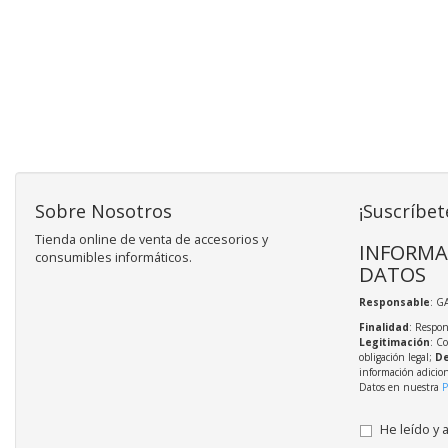
Sobre Nosotros
¡Suscríbet
Tienda online de venta de accesorios y
INFORMA
consumibles informáticos.
DATOS
Responsable
: G
Finalidad
: Respon
Legitimación
: C
obligación legal;
De
información adicio
Datos en nuestra
P
He leído y 