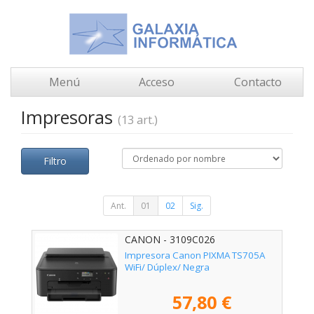
Menú
Acceso
Contacto
Impresoras
(13 art.)
Filtro
Ant.
01
02
Sig.
CANON - 3109C026
Impresora Canon PIXMA TS705A
WiFi/ Dúplex/ Negra
57,80 €