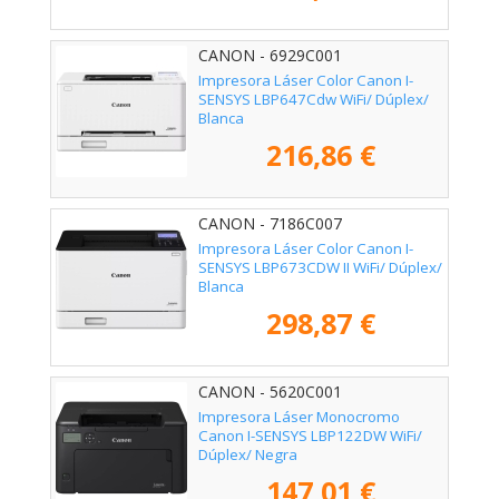
CANON - 6929C001
Impresora Láser Color Canon I-
SENSYS LBP647Cdw WiFi/ Dúplex/
Blanca
216,86 €
CANON - 7186C007
Impresora Láser Color Canon I-
SENSYS LBP673CDW II WiFi/ Dúplex/
Blanca
298,87 €
CANON - 5620C001
Impresora Láser Monocromo
Canon I-SENSYS LBP122DW WiFi/
Dúplex/ Negra
147,01 €