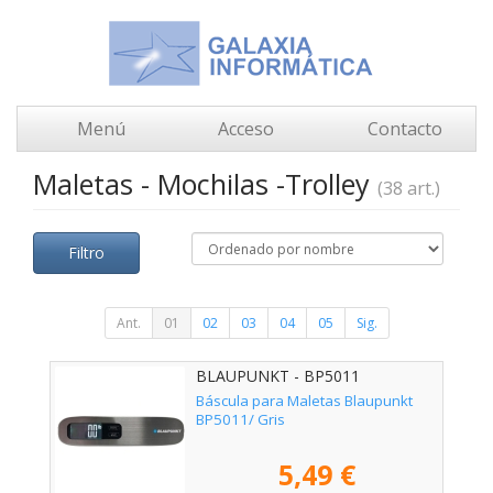
Menú
Acceso
Contacto
Maletas - Mochilas -Trolley
(38 art.)
Filtro
Ant.
01
02
03
04
05
Sig.
BLAUPUNKT - BP5011
Báscula para Maletas Blaupunkt
BP5011/ Gris
5,49 €