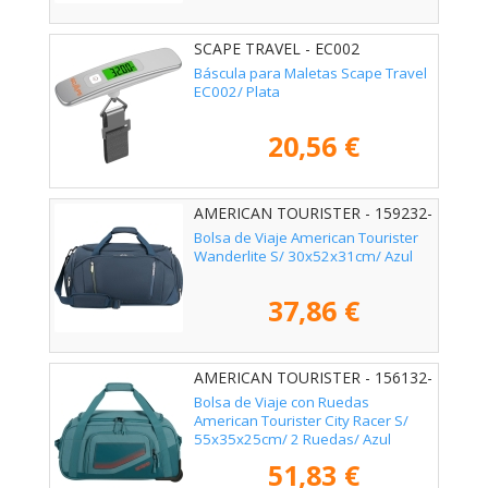
SCAPE TRAVEL - EC002
Báscula para Maletas Scape Travel
EC002/ Plata
20,56 €
AMERICAN TOURISTER - 159232-
1265
Bolsa de Viaje American Tourister
Wanderlite S/ 30x52x31cm/ Azul
37,86 €
AMERICAN TOURISTER - 156132-
4828
Bolsa de Viaje con Ruedas
American Tourister City Racer S/
55x35x25cm/ 2 Ruedas/ Azul
Verdoso
51,83 €