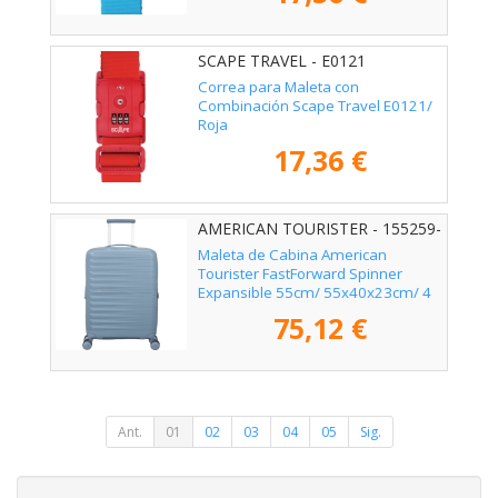
SCAPE TRAVEL - E0121
Correa para Maleta con
Combinación Scape Travel E0121/
Roja
17,36 €
AMERICAN TOURISTER - 155259-
1827
Maleta de Cabina American
Tourister FastForward Spinner
Expansible 55cm/ 55x40x23cm/ 4
Ruedas/ Azul
75,12 €
Ant.
01
02
03
04
05
Sig.