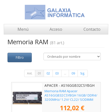
Menú
Acceso
Contacto
Memoria RAM
(81 art.)
Filtro
Ant.
01
02
03
...
09
Sig.
APACER - AS16GGB32CSYBGH
Memoria RAM Apacer
AS16GGB32CSYBGH 16GB/ DDR4/
3200MHz/ 1.2V/ CL22/ SODIMM
112,02 €