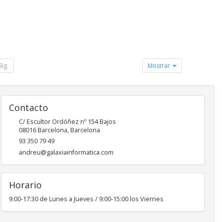
Sig.
Mostrar
Contacto
C/ Escultor Ordóñez nº 154 Bajos
08016
Barcelona
,
Barcelona
93 350 79 49
andreu@galaxiainformatica.com
Horario
9:00-17:30 de Lunes a Jueves / 9:00-15:00 los Viernes