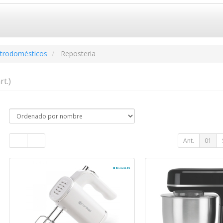
ctrodomésticos
Reposteria
rt.)
Ant.
01