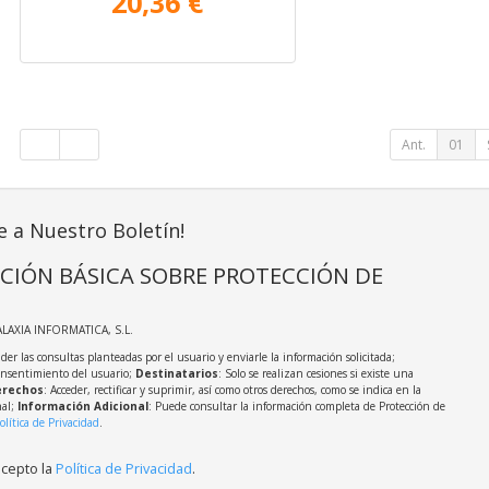
20,36 €
Ant.
01
e a Nuestro Boletín!
CIÓN BÁSICA SOBRE PROTECCIÓN DE
ALAXIA INFORMATICA, S.L.
der las consultas planteadas por el usuario y enviarle la información solicitada;
onsentimiento del usuario;
Destinatarios
: Solo se realizan cesiones si existe una
rechos
: Acceder, rectificar y suprimir, así como otros derechos, como se indica en la
nal;
Información Adicional
: Puede consultar la información completa de Protección de
olítica de Privacidad
.
acepto la
Política de Privacidad
.