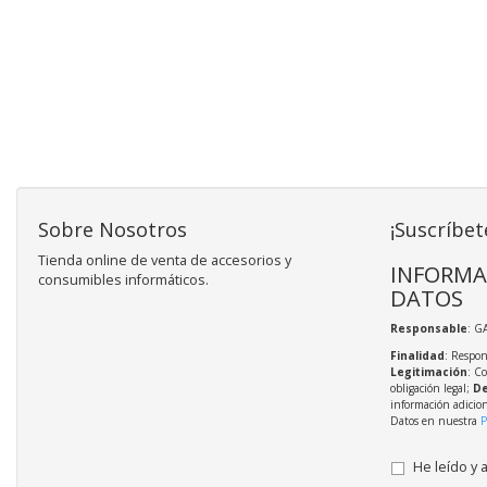
Sobre Nosotros
¡Suscríbet
Tienda online de venta de accesorios y
INFORMA
consumibles informáticos.
DATOS
Responsable
: G
Finalidad
: Respon
Legitimación
: C
obligación legal;
De
información adicio
Datos en nuestra
P
He leído y 