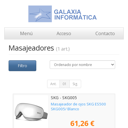
Menú
Acceso
Contacto
Masajeadores
(1 art.)
Filtro
Ant.
01
Sig.
SKG - SKG005
Masajeador de ojos SKG ES500
SKG005/ Blanco
61,26 €