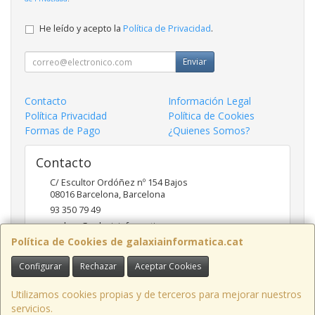
He leído y acepto la
Política de Privacidad
.
Enviar
Contacto
Información Legal
Política Privacidad
Política de Cookies
Formas de Pago
¿Quienes Somos?
Contacto
C/ Escultor Ordóñez nº 154 Bajos
08016
Barcelona
,
Barcelona
93 350 79 49
andreu@galaxiainformatica.com
Política de Cookies de galaxiainformatica.cat
Configurar
Rechazar
Aceptar Cookies
Horario
9:00-17:30 de Lunes a Jueves / 9:00-15:00 los Viernes
Utilizamos cookies propias y de terceros para mejorar nuestros
servicios.