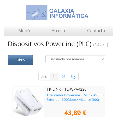
Menú
Acceso
Contacto
Dispositivos Powerline (PLC)
(14 art.)
Filtro
Ant.
01
02
Sig.
TP-LINK - TL-WPA4220
Adaptador Powerline TP-Link AV600
Extender 600Mbps/ Alcance 300m
43,89 €