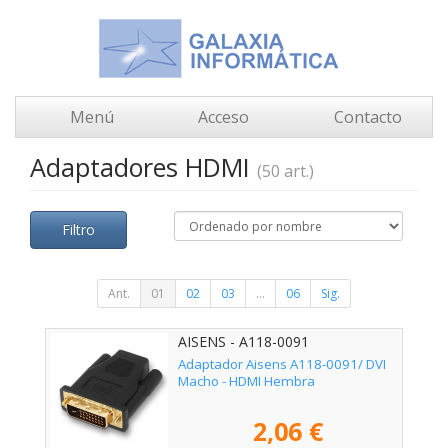
Menú
Acceso
Contacto
Adaptadores HDMI
(50 art.)
Filtro
Ant.
01
02
03
...
06
Sig.
AISENS - A118-0091
Adaptador Aisens A118-0091/ DVI
Macho - HDMI Hembra
2,06 €