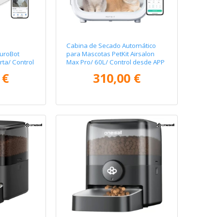
Cabina de Secado Automático
PuroBot
para Mascotas PetKit Airsalon
rta/ Control
Max Pro/ 60L/ Control desde APP
 €
310,00 €