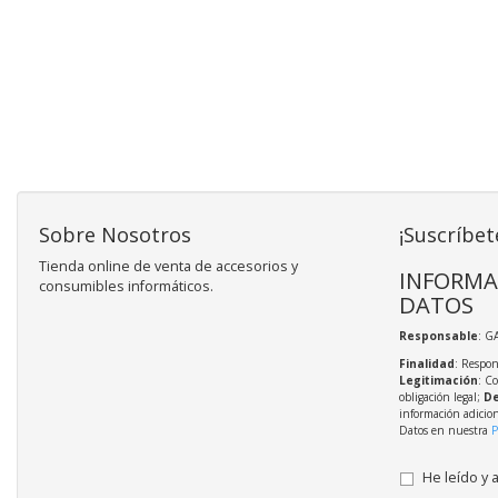
Sobre Nosotros
¡Suscríbet
Tienda online de venta de accesorios y
INFORMA
consumibles informáticos.
DATOS
Responsable
: G
Finalidad
: Respon
Legitimación
: C
obligación legal;
De
información adicio
Datos en nuestra
P
He leído y 