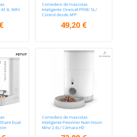
as
Comedero de mascotas
1-M 3L WiFi/
Inteligente Oneisall PF08/ 5L/
Control desde APP
€
49,20 €
as
Comedero de mascotas
mShare Dual-
Inteligente Petonner Nutri Vision
con
Mini/ 2.6L/ Cámara HD