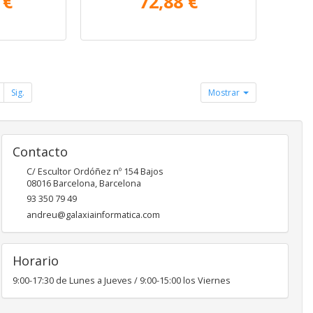
 €
72,88 €
Sig.
Mostrar
Contacto
C/ Escultor Ordóñez nº 154 Bajos
08016
Barcelona
,
Barcelona
93 350 79 49
andreu@galaxiainformatica.com
Horario
9:00-17:30 de Lunes a Jueves / 9:00-15:00 los Viernes