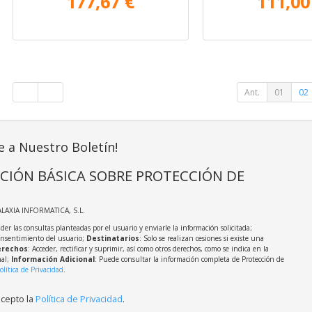
177,67 €
111,00
Ant.
01
02
e a Nuestro Boletín!
CIÓN BÁSICA SOBRE PROTECCIÓN DE
ALAXIA INFORMATICA, S.L.
der las consultas planteadas por el usuario y enviarle la información solicitada;
onsentimiento del usuario;
Destinatarios
: Solo se realizan cesiones si existe una
rechos
: Acceder, rectificar y suprimir, así como otros derechos, como se indica en la
nal;
Información Adicional
: Puede consultar la información completa de Protección de
olítica de Privacidad
.
acepto la
Política de Privacidad
.