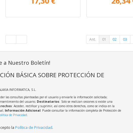
17,30 €
26,34 
Ant.
01
02
03
e a Nuestro Boletín!
CIÓN BÁSICA SOBRE PROTECCIÓN DE
ALAXIA INFORMATICA, S.L.
der las consultas planteadas por el usuario y enviarle la información solicitada;
onsentimiento del usuario;
Destinatarios
: Solo se realizan cesiones si existe una
rechos
: Acceder, rectificar y suprimir, así como otros derechos, como se indica en la
nal;
Información Adicional
: Puede consultar la información completa de Protección de
olítica de Privacidad
.
acepto la
Política de Privacidad
.