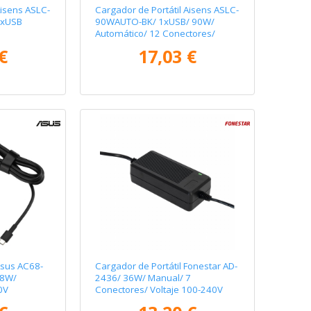
Aisens ASLC-
Cargador de Portátil Aisens ASLC-
1xUSB
90WAUTO-BK/ 1xUSB/ 90W/
Automático/ 12 Conectores/
8.5-20V
Voltaje 15-20V
€
17,03 €
Asus AC68-
Cargador de Portátil Fonestar AD-
68W/
2436/ 36W/ Manual/ 7
0V
Conectores/ Voltaje 100-240V