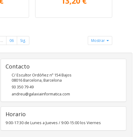
€
13,20 €
...
06
Sig.
Mostrar
Contacto
C/ Escultor Ordóñez nº 154 Bajos
08016
Barcelona
,
Barcelona
93 350 79 49
andreu@galaxiainformatica.com
Horario
9:00-17:30 de Lunes a Jueves / 9:00-15:00 los Viernes