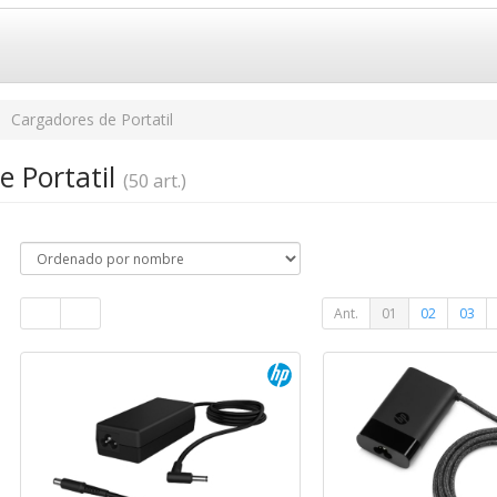
Cargadores de Portatil
e Portatil
(50 art.)
Ant.
01
02
03