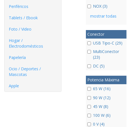
NOX (3)
Periféricos
mostrar todas
Tablets / Ebook
Foto / Video
Conector
Hogar /
USB Tipo-C (29)
Electrodomésticos
MultiConector
(23)
Papelería
DC (5)
Ocio / Deportes /
Mascotas
Potencia Máxima
Apple
65 W (16)
90 W (12)
45 W (8)
100 W (6)
0 V (4)