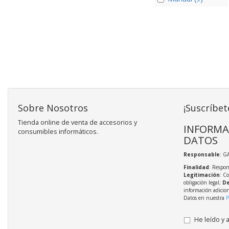
Sobre Nosotros
¡Suscríbet
Tienda online de venta de accesorios y
INFORMA
consumibles informáticos.
DATOS
Responsable
: G
Finalidad
: Respon
Legitimación
: C
obligación legal;
De
información adicio
Datos en nuestra
P
He leído y 