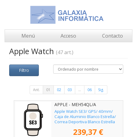
Menú
Acceso
Contacto
Apple Watch
(47 art.)
Filtro
Ant.
01
02
03
...
06
Sig.
APPLE - MEH54QL/A
Apple Watch SE3/ GPS/ 40mm/
Caja de Aluminio Blanco Estrella/
Correa Deportiva Blanco Estrella
M/L
239,37 €