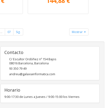
 €
144,88 €
...
07
Sig.
Mostrar
Contacto
C/ Escultor Ordóñez nº 154 Bajos
08016
Barcelona
,
Barcelona
93 350 79 49
andreu@galaxiainformatica.com
Horario
9:00-17:30 de Lunes a Jueves / 9:00-15:00 los Viernes