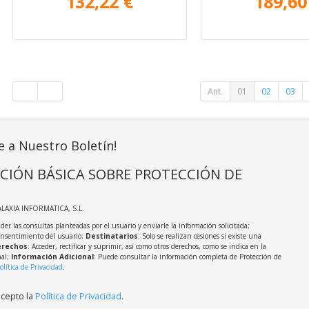
132,22 €
189,60
Ant.
01
02
03
e a Nuestro Boletín!
CIÓN BÁSICA SOBRE PROTECCIÓN DE
ALAXIA INFORMATICA, S.L.
der las consultas planteadas por el usuario y enviarle la información solicitada;
onsentimiento del usuario;
Destinatarios
: Solo se realizan cesiones si existe una
rechos
: Acceder, rectificar y suprimir, así como otros derechos, como se indica en la
nal;
Información Adicional
: Puede consultar la información completa de Protección de
olítica de Privacidad
.
acepto la
Política de Privacidad
.