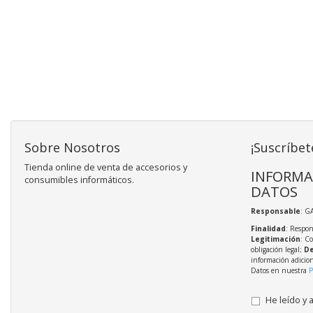
Sobre Nosotros
¡Suscríbet
Tienda online de venta de accesorios y
INFORMA
consumibles informáticos.
DATOS
Responsable
: G
Finalidad
: Respon
Legitimación
: C
obligación legal;
De
información adicio
Datos en nuestra
P
He leído y 