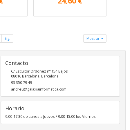
€
24,60 €
Sig.
Mostrar
Contacto
C/ Escultor Ordóñez nº 154 Bajos
08016
Barcelona
,
Barcelona
93 350 79 49
andreu@galaxiainformatica.com
Horario
9:00-17:30 de Lunes a Jueves / 9:00-15:00 los Viernes