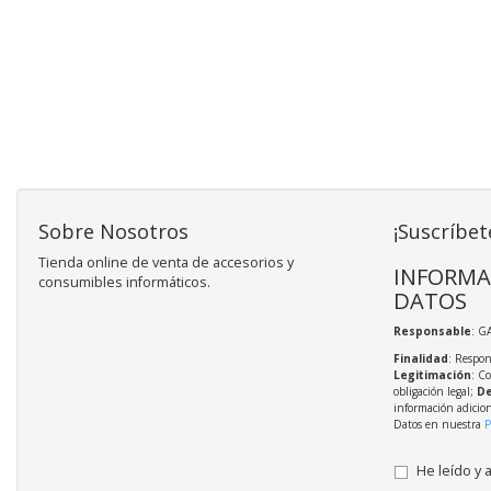
Sobre Nosotros
¡Suscríbet
Tienda online de venta de accesorios y
INFORMA
consumibles informáticos.
DATOS
Responsable
: G
Finalidad
: Respon
Legitimación
: C
obligación legal;
De
información adicio
Datos en nuestra
P
He leído y 