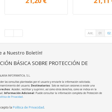
21,20 €
21,11 
Ant.
01
02
e a Nuestro Boletín!
CIÓN BÁSICA SOBRE PROTECCIÓN DE
ALAXIA INFORMATICA, S.L.
der las consultas planteadas por el usuario y enviarle la información solicitada;
onsentimiento del usuario;
Destinatarios
: Solo se realizan cesiones si existe una
rechos
: Acceder, rectificar y suprimir, así como otros derechos, como se indica en la
nal;
Información Adicional
: Puede consultar la información completa de Protección de
olítica de Privacidad
.
acepto la
Política de Privacidad
.