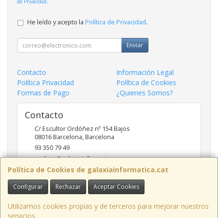
de Privacidad
.
He leído y acepto la
Política de Privacidad
.
Enviar
Contacto
Información Legal
Política Privacidad
Política de Cookies
Formas de Pago
¿Quienes Somos?
Contacto
C/ Escultor Ordóñez nº 154 Bajos
08016
Barcelona
,
Barcelona
93 350 79 49
andreu@galaxiainformatica.com
Política de Cookies de galaxiainformatica.cat
Configurar
Rechazar
Aceptar Cookies
Horario
9:00-17:30 de Lunes a Jueves / 9:00-15:00 los Viernes
Utilizamos cookies propias y de terceros para mejorar nuestros
servicios.