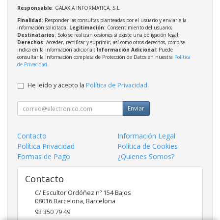
Responsable
: GALAXIA INFORMATICA, S.L.
Finalidad
: Responder las consultas planteadas por el usuario y enviarle la
información solicitada;
Legitimación
: Consentimiento del usuario;
Destinatarios
: Solo se realizan cesiones si existe una obligación legal;
Derechos
: Acceder, rectificar y suprimir, así como otros derechos, como se
indica en la información adicional;
Información Adicional
: Puede
consultar la información completa de Protección de Datos en nuestra
Política
de Privacidad
.
He leído y acepto la
Política de Privacidad
.
Enviar
Contacto
Información Legal
Política Privacidad
Política de Cookies
Formas de Pago
¿Quienes Somos?
Contacto
C/ Escultor Ordóñez nº 154 Bajos
08016
Barcelona
,
Barcelona
93 350 79 49