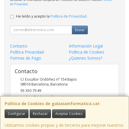
de Privacidad
.
He leído y acepto la
Política de Privacidad
.
Enviar
Contacto
Información Legal
Política Privacidad
Política de Cookies
Formas de Pago
¿Quienes Somos?
Contacto
C/ Escultor Ordóñez nº 154 Bajos
08016
Barcelona
,
Barcelona
93 350 79 49
andreu@galaxiainformatica.com
Política de Cookies de galaxiainformatica.cat
Configurar
Rechazar
Aceptar Cookies
Horario
9:00-17:30 de Lunes a Jueves / 9:00-15:00 los Viernes
Utilizamos cookies propias y de terceros para mejorar nuestros