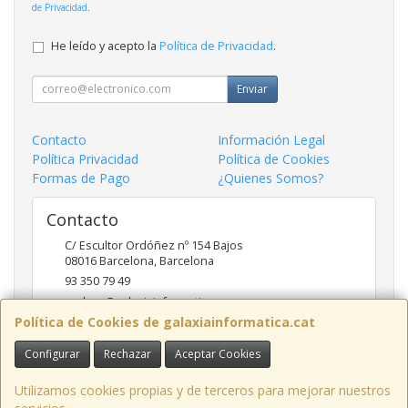
de Privacidad
.
He leído y acepto la
Política de Privacidad
.
Enviar
Contacto
Información Legal
Política Privacidad
Política de Cookies
Formas de Pago
¿Quienes Somos?
Contacto
C/ Escultor Ordóñez nº 154 Bajos
08016
Barcelona
,
Barcelona
93 350 79 49
andreu@galaxiainformatica.com
Política de Cookies de galaxiainformatica.cat
Configurar
Rechazar
Aceptar Cookies
Horario
9:00-17:30 de Lunes a Jueves / 9:00-15:00 los Viernes
Utilizamos cookies propias y de terceros para mejorar nuestros