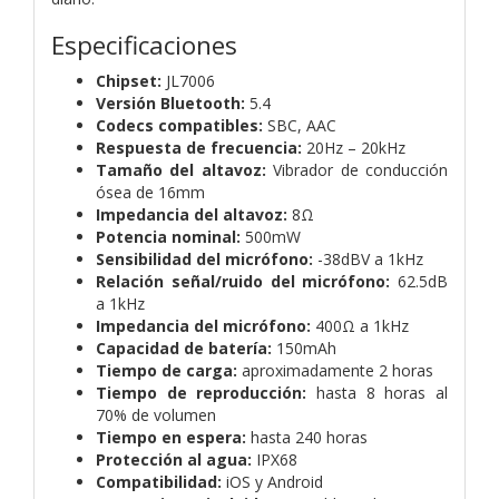
Especificaciones
Chipset:
JL7006
Versión Bluetooth:
5.4
Codecs compatibles:
SBC, AAC
Respuesta de frecuencia:
20Hz – 20kHz
Tamaño del altavoz:
Vibrador de conducción
ósea de 16mm
Impedancia del altavoz:
8Ω
Potencia nominal:
500mW
Sensibilidad del micrófono:
-38dBV a 1kHz
Relación señal/ruido del micrófono:
62.5dB
a 1kHz
Impedancia del micrófono:
400Ω a 1kHz
Capacidad de batería:
150mAh
Tiempo de carga:
aproximadamente 2 horas
Tiempo de reproducción:
hasta 8 horas al
70% de volumen
Tiempo en espera:
hasta 240 horas
Protección al agua:
IPX68
Compatibilidad:
iOS y Android