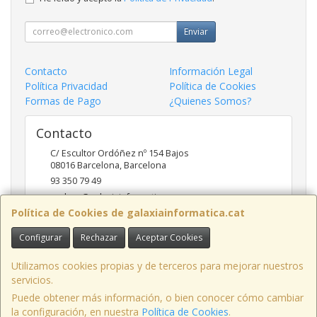
Enviar
Contacto
Información Legal
Política Privacidad
Política de Cookies
Formas de Pago
¿Quienes Somos?
Contacto
C/ Escultor Ordóñez nº 154 Bajos
08016
Barcelona
,
Barcelona
93 350 79 49
andreu@galaxiainformatica.com
Política de Cookies de galaxiainformatica.cat
Configurar
Rechazar
Aceptar Cookies
Horario
9:00-17:30 de Lunes a Jueves / 9:00-15:00 los Viernes
Utilizamos cookies propias y de terceros para mejorar nuestros
servicios.
Puede obtener más información, o bien conocer cómo cambiar
la configuración, en nuestra
Política de Cookies
.
, , , , España. - C.I.F.: B61765418 - Tfno: