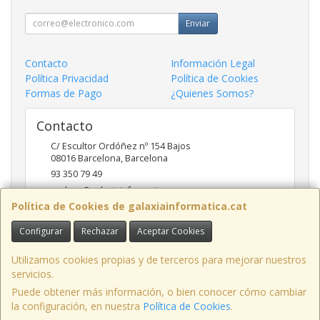
Enviar
Contacto
Información Legal
Política Privacidad
Política de Cookies
Formas de Pago
¿Quienes Somos?
Contacto
C/ Escultor Ordóñez nº 154 Bajos
08016
Barcelona
,
Barcelona
93 350 79 49
andreu@galaxiainformatica.com
Política de Cookies de galaxiainformatica.cat
Configurar
Rechazar
Aceptar Cookies
Horario
9:00-17:30 de Lunes a Jueves / 9:00-15:00 los Viernes
Utilizamos cookies propias y de terceros para mejorar nuestros
servicios.
Puede obtener más información, o bien conocer cómo cambiar
la configuración, en nuestra
Política de Cookies
.
, , , , España. - C.I.F.: B61765418 - Tfno: