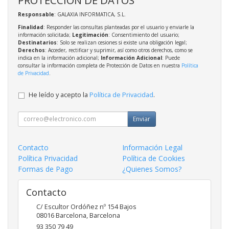
Responsable
: GALAXIA INFORMATICA, S.L.
Finalidad
: Responder las consultas planteadas por el usuario y enviarle la
información solicitada;
Legitimación
: Consentimiento del usuario;
Destinatarios
: Solo se realizan cesiones si existe una obligación legal;
Derechos
: Acceder, rectificar y suprimir, así como otros derechos, como se
indica en la información adicional;
Información Adicional
: Puede
consultar la información completa de Protección de Datos en nuestra
Política
de Privacidad
.
He leído y acepto la
Política de Privacidad
.
Enviar
Contacto
Información Legal
Política Privacidad
Política de Cookies
Formas de Pago
¿Quienes Somos?
Contacto
C/ Escultor Ordóñez nº 154 Bajos
08016
Barcelona
,
Barcelona
93 350 79 49