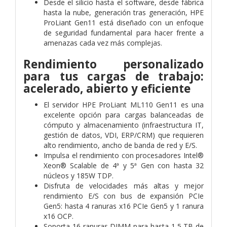
Desde el silicio hasta el software, desde fábrica
hasta la nube, generación tras generación, HPE
ProLiant Gen11 está diseñado con un enfoque
de seguridad fundamental para hacer frente a
amenazas cada vez más complejas.
Rendimiento personalizado
para tus cargas de trabajo:
acelerado, abierto y eficiente
El servidor HPE ProLiant ML110 Gen11 es una
excelente opción para cargas balanceadas de
cómputo y almacenamiento (infraestructura IT,
gestión de datos, VDI, ERP/CRM) que requieren
alto rendimiento, ancho de banda de red y E/S.
Impulsa el rendimiento con procesadores Intel®
Xeon® Scalable de 4ª y 5ª Gen con hasta 32
núcleos y 185W TDP.
Disfruta de velocidades más altas y mejor
rendimiento E/S con bus de expansión PCIe
Gen5: hasta 4 ranuras x16 PCIe Gen5 y 1 ranura
x16 OCP.
Soporta 16 ranuras DIMM para hasta 1,5 TB de