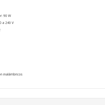
r: 90 W
0 a 240 V
z
ón inalámbricos