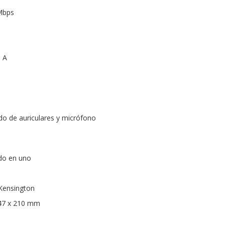
 Mbps
o A
o de auriculares y micrófono
odo en uno
 Kensington
447 x 210 mm