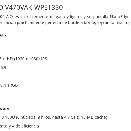
iO V470VAK-WPE1330
0 AiO es increíblemente delgado y ligero, y su pantalla NanoEdge 
alización prácticamente perfecta de borde a borde, logrando una impr
nes
Full HD (1920 x 1080) IPS
16:9
100% sRGB
dware
 3 100U (6 núcleos, 8 hilos, hasta 4.7 GHz, 10 MB caché)
nto y 4 de eficiencia