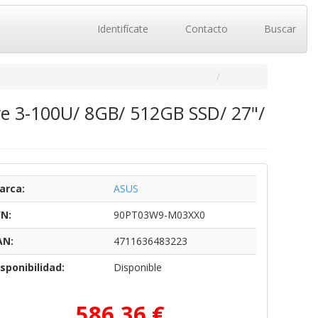
Identifícate
Contacto
Buscar
re 3-100U/ 8GB/ 512GB SSD/ 27"/
arca:
ASUS
/N:
90PT03W9-M03XX0
AN:
4711636483223
sponibilidad:
Disponible
586,36 €