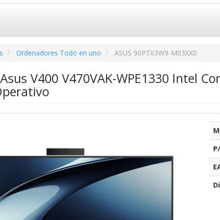
s
Ordenadores Todo en uno
ASUS 90PT03W9-M03XX0
e Asus V400 V470VAK-WPE1330 Intel Co
Operativo
M
P
E
Di