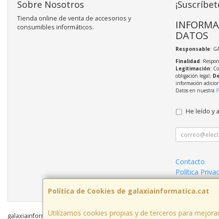
Sobre Nosotros
¡Suscríbet
Tienda online de venta de accesorios y
INFORMA
consumibles informáticos.
DATOS
Responsable
: G
Finalidad
: Respon
Legitimación
: C
obligación legal;
De
información adicio
Datos en nuestra
P
He leído y 
Contacto
Política Priva
Formas de P
Política de Cookies de galaxiainformatica.cat
Utilizamos cookies propias y de terceros para mejorar
galaxiainformatica.cat © 2026