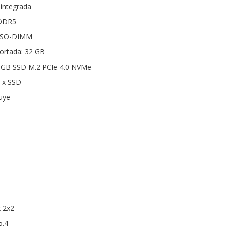
 integrada
DDR5
: SO-DIMM
rtada: 32 GB
 GB SSD M.2 PCIe 4.0 NVMe
1 x SSD
luye
x 2x2
5.4