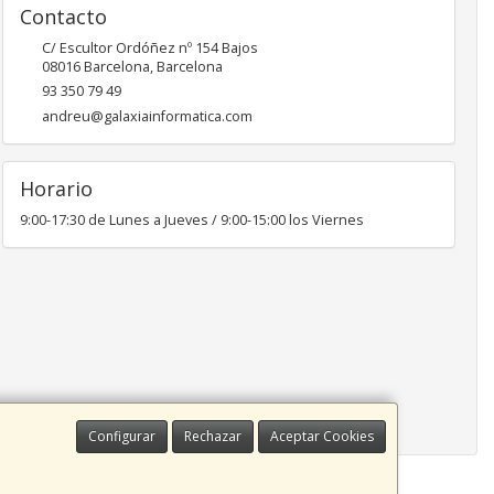
Contacto
C/ Escultor Ordóñez nº 154 Bajos
08016
Barcelona
,
Barcelona
93 350 79 49
andreu@galaxiainformatica.com
Horario
9:00-17:30 de Lunes a Jueves / 9:00-15:00 los Viernes
Configurar
Rechazar
Aceptar Cookies