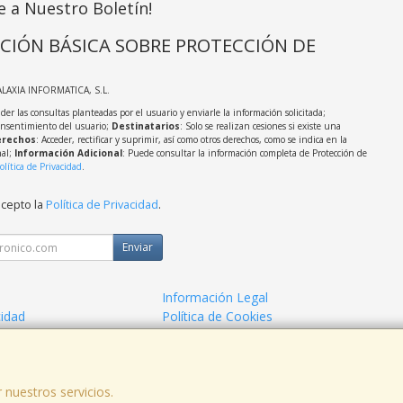
e a Nuestro Boletín!
CIÓN BÁSICA SOBRE PROTECCIÓN DE
ALAXIA INFORMATICA, S.L.
der las consultas planteadas por el usuario y enviarle la información solicitada;
onsentimiento del usuario;
Destinatarios
: Solo se realizan cesiones si existe una
rechos
: Acceder, rectificar y suprimir, así como otros derechos, como se indica en la
nal;
Información Adicional
: Puede consultar la información completa de Protección de
olítica de Privacidad
.
acepto la
Política de Privacidad
.
Enviar
Información Legal
cidad
Política de Cookies
ago
¿Quienes Somos?
 nuestros servicios.