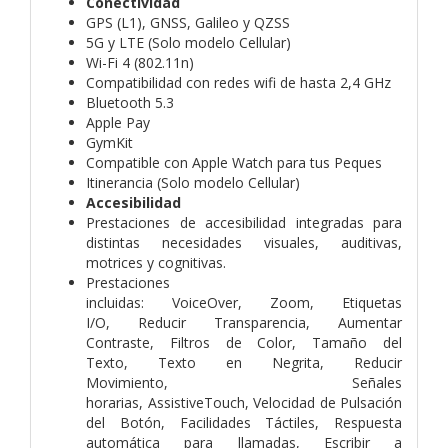
Conectividad
GPS (L1), GNSS, Galileo y QZSS
5G y LTE (Solo modelo Cellular)
Wi-Fi 4 (802.11n)
Compatibilidad con redes wifi de hasta 2,4 GHz
Bluetooth 5.3
Apple Pay
GymKit
Compatible con Apple Watch para tus Peques
Itinerancia (Solo modelo Cellular)
Accesibilidad
Prestaciones de accesibilidad integradas para
distintas necesidades visuales, auditivas,
motrices y cognitivas.
Prestaciones
incluidas:
VoiceOver,
Zoom,
Etiquetas
I/O,
Reducir Transparencia,
Aumentar
Contraste,
Filtros de Color,
Tamaño del
Texto,
Texto en Negrita,
Reducir
Movimiento,
Señales
horarias,
AssistiveTouch,
Velocidad de Pulsación
del Botón,
Facilidades Táctiles,
Respuesta
automática para llamadas,
Escribir a