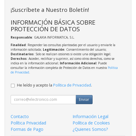
¡Suscríbete a Nuestro Boletín!
INFORMACIÓN BÁSICA SOBRE
PROTECCIÓN DE DATOS
Responsable
: GALAXIA INFORMATICA, S.L.
Finalidad
: Responder las consultas planteadas por el usuario y enviarle la
información solicitada;
Legitimación
: Consentimiento del usuario;
Destinatarios
: Solo se realizan cesiones si existe una obligación legal;
Derechos
: Acceder, rectificar y suprimir, así como otros derechos, como se
indica en la información adicional;
Información Adicional
: Puede
consultar la información completa de Protección de Datos en nuestra
Política
de Privacidad
.
He leído y acepto la
Política de Privacidad
.
Enviar
Contacto
Información Legal
Política Privacidad
Política de Cookies
Formas de Pago
¿Quienes Somos?