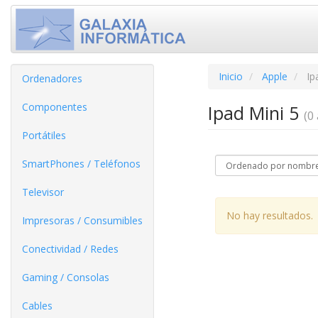
Inicio
Apple
Ip
Ordenadores
Componentes
Ipad Mini 5
(0 
Portátiles
SmartPhones / Teléfonos
Televisor
No hay resultados.
Impresoras / Consumibles
Conectividad / Redes
Gaming / Consolas
Cables