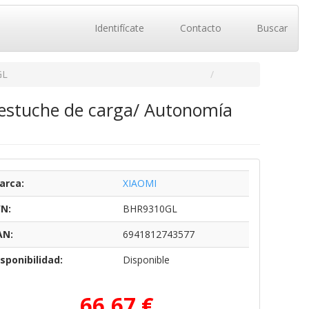
Identifícate
Contacto
Buscar
GL
 estuche de carga/ Autonomía
arca:
XIAOMI
/N:
BHR9310GL
AN:
6941812743577
sponibilidad:
Disponible
66,67 €