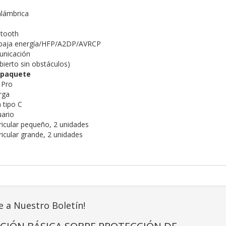
alámbrica
etooth
baja energía/HFP/A2DP/AVRCP
unicación
bierto sin obstáculos)
 paquete
 Pro
rga
 tipo C
uario
ricular pequeño, 2 unidades
ricular grande, 2 unidades
e a Nuestro Boletín!