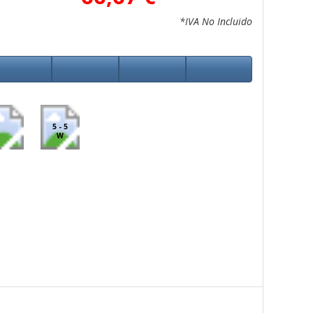
*IVA No Incluido
5 - 5
W