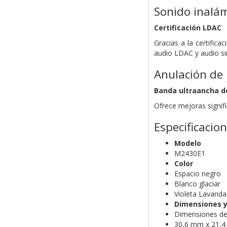
Sonido inalám
Certificación LDAC
Gracias a la certific
audio LDAC y audio si
Anulación de 
Banda ultraancha d
Ofrece mejoras signifi
Especificacio
Modelo
M2430E1
Color
Espacio negro
Blanco glaciar
Violeta Lavanda
Dimensiones y
Dimensiones de 
30,6 mm x 21,