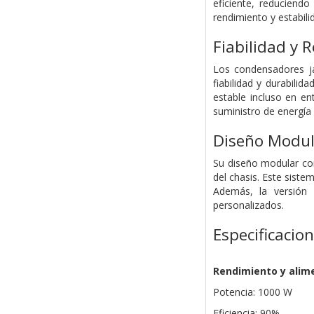
eficiente, reduciend
rendimiento y estabili
Fiabilidad y 
Los condensadores ja
fiabilidad y durabili
estable incluso en en
suministro de energía
Diseño Modula
Su diseño modular com
del chasis. Este siste
Además, la versión 
personalizados.
Especificacio
Rendimiento y alim
Potencia: 1000 W
Eficiencia: 90%