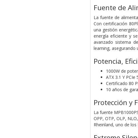
Fuente de Al
La fuente de aliment
Con certificación 80P
una gestión energétic
energía eficiente y s
avanzado sistema de 
learning, asegurando u
Potencia, Efic
1000W de poten
ATX 3.1 Y PCIe 
Certificado 80 P
10 años de gara
Protección y 
La fuente MPB1000PSI 
OPP, OTP, OLP, NLO, P
Rheinland, uno de los
Extreme Sile