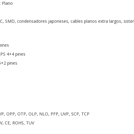
: Plano
DC, SMD, condensadores japoneses, cables planos extra largos, siste
pines
EPS 4+4 pines
6+2 pines
VP, OPP, OTP, OLP, NLO, PFP, UVP, SCP, TCP
2V, CE, ROHS, TUV