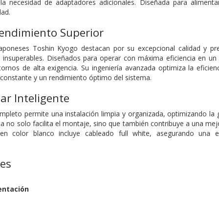
o la necesidad de adaptadores adicionales. Diseñada para alimen
dad.
Rendimiento Superior
poneses Toshin Kyogo destacan por su excepcional calidad y prec
dad insuperables. Diseñados para operar con máxima eficiencia en u
tornos de alta exigencia. Su ingeniería avanzada optimiza la eficie
 constante y un rendimiento óptimo del sistema.
r Inteligente
pleto permite una instalación limpia y organizada, optimizando la g
ma no solo facilita el montaje, sino que también contribuye a una mejo
en color blanco incluye cableado full white, asegurando una e
nes
entación