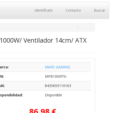
Identifícate
Contacto
Buscar
1000W/ Ventilador 14cm/ ATX
arca:
MARS GAMING
/N:
MPB1000PSI
AN:
8435693110163
sponibilidad:
Disponible
86,98 €