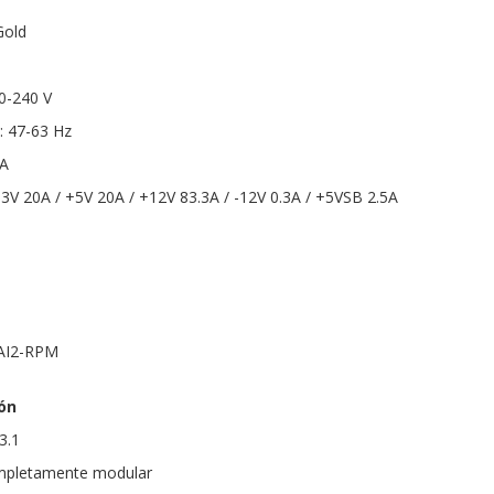
Gold
00-240 V
: 47-63 Hz
 A
3.3V 20A / +5V 20A / +12V 83.3A / -12V 0.3A / +5VSB 2.5A
 AI2-RPM
ón
3.1
ompletamente modular