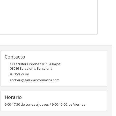
Contacto
C/ Escultor Ordóñez nº 154 Bajos
08016
Barcelona
,
Barcelona
93 350 79 49
andreu@galaxiainformatica.com
Horario
9:00-17:30 de Lunes a Jueves / 9:00-15:00 los Viernes