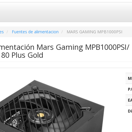
es
Fuentes de alimentacion
MARS GAMING MPB1000PSI
imentación Mars Gaming MPB1000PSI/ 
/ 80 Plus Gold
M
P
E
Di