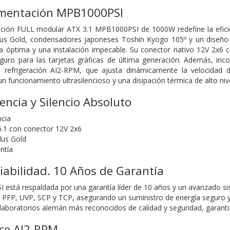
imentación MPB1000PSI
ación FULL modular ATX 3.1 MPB1000PSI de 1000W redefine la eficie
lus Gold, condensadores japoneses Toshin Kyogo 105º y un diseño m
a óptima y una instalación impecable. Su conector nativo 12V 2x6 
eguro para las tarjetas gráficas de última generación. Además, in
refrigeración AI2-RPM, que ajusta dinámicamente la velocidad del 
n funcionamiento ultrasilencioso y una disipación térmica de alto nive
iencia y Silencio Absoluto
cia
5.1 con conector 12V 2x6
lus Gold
ntía
Fiabilidad. 10 Años de Garantía
está respaldada por una garantía líder de 10 años y un avanzado si
FP, UVP, SCP y TCP, asegurando un suministro de energía seguro y 
 laboratorios alemán más reconocidos de calidad y seguridad, garanti
nce AI2-RPM