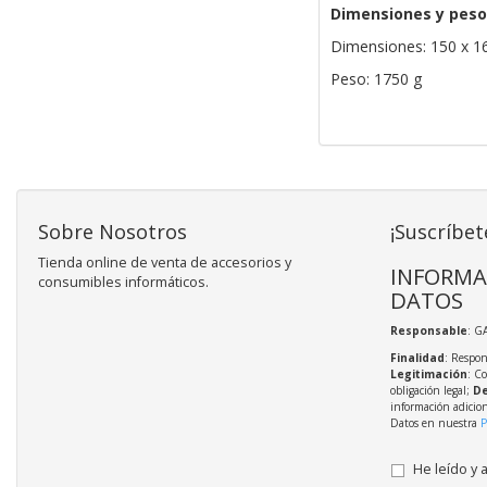
Dimensiones y peso
Dimensiones: 150 x 1
Peso: 1750 g
Sobre Nosotros
¡Suscríbet
Tienda online de venta de accesorios y
INFORMA
consumibles informáticos.
DATOS
Responsable
: G
Finalidad
: Respon
Legitimación
: C
obligación legal;
De
información adicio
Datos en nuestra
P
He leído y 