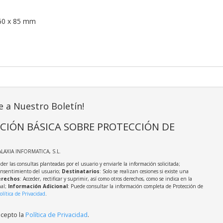
60 x 85 mm
e a Nuestro Boletín!
CIÓN BÁSICA SOBRE PROTECCIÓN DE
ALAXIA INFORMATICA, S.L.
der las consultas planteadas por el usuario y enviarle la información solicitada;
onsentimiento del usuario;
Destinatarios
: Solo se realizan cesiones si existe una
rechos
: Acceder, rectificar y suprimir, así como otros derechos, como se indica en la
nal;
Información Adicional
: Puede consultar la información completa de Protección de
olítica de Privacidad
.
acepto la
Política de Privacidad
.