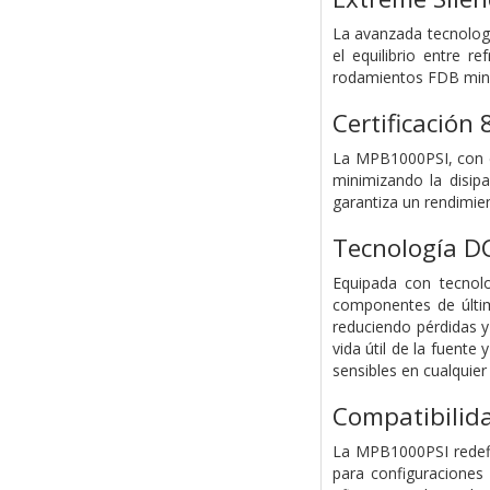
La avanzada tecnología
el equilibrio entre r
rodamientos FDB minim
Certificació
La MPB1000PSI, con ce
minimizando la disip
garantiza un rendimien
Tecnología D
Equipada con tecnolo
componentes de últim
reduciendo pérdidas y
vida útil de la fuent
sensibles en cualquier
Compatibilida
La MPB1000PSI redefin
para configuraciones 