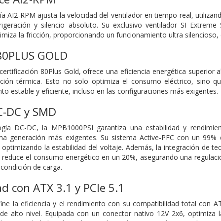
 AI2-RPM ajusta la velocidad del ventilador en tiempo real, utilizando
efrigeración y silencio absoluto. Su exclusivo ventilador SI Extr
iza la fricción, proporcionando un funcionamiento ultra silencioso, 
n 80PLUS GOLD
rtificación 80Plus Gold, ofrece una eficiencia energética superior
ación térmica. Esto no solo optimiza el consumo eléctrico, sino q
to estable y eficiente, incluso en las configuraciones más exigentes.
C-DC y SMD
gía DC-DC, la MPB1000PSI garantiza una estabilidad y rendimien
a generación más exigentes. Su sistema Active-PFC con un 99% de 
 optimizando la estabilidad del voltaje. Además, la integración de te
e y reduce el consumo energético en un 20%, asegurando una regulac
 condición de carga.
d con ATX 3.1 y PCIe 5.1
e la eficiencia y el rendimiento con su compatibilidad total con ATX 
de alto nivel. Equipada con un conector nativo 12V 2x6, optimiza 