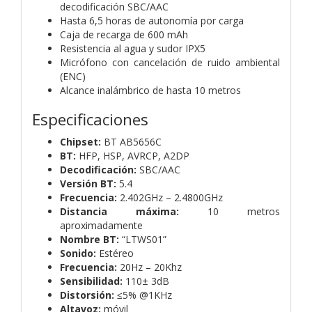
decodificación SBC/AAC
Hasta 6,5 horas de autonomía por carga
Caja de recarga de 600 mAh
Resistencia al agua y sudor IPX5
Micrófono con cancelación de ruido ambiental
(ENC)
Alcance inalámbrico de hasta 10 metros
Especificaciones
Chipset:
BT AB5656C
BT:
HFP, HSP, AVRCP, A2DP
Decodificación:
SBC/AAC
Versión BT:
5.4
Frecuencia:
2.402GHz – 2.4800GHz
Distancia máxima:
10 metros
aproximadamente
Nombre BT:
“LTWS01”
Sonido:
Estéreo
Frecuencia:
20Hz – 20Khz
Sensibilidad:
110± 3dB
Distorsión:
≤5% @1KHz
Altavoz:
móvil