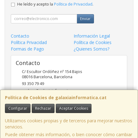
He leído y acepto la
Política de Privacidad
.
Enviar
Contacto
Información Legal
Política Privacidad
Política de Cookies
Formas de Pago
¿Quienes Somos?
Contacto
C/ Escultor Ordóñez nº 154 Bajos
08016
Barcelona
,
Barcelona
93 350 79 49
andreu@galaxiainformatica.com
Política de Cookies de galaxiainformatica.cat
Configurar
Rechazar
Aceptar Cookies
Horario
9:00-17:30 de Lunes a Jueves / 9:00-15:00 los Viernes
Utilizamos cookies propias y de terceros para mejorar nuestros
servicios.
Puede obtener más información, o bien conocer cómo cambiar