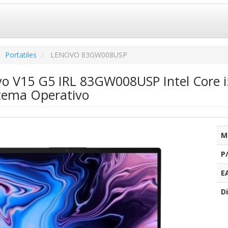
Portatiles
LENOVO 83GW008USP
ovo V15 G5 IRL 83GW008USP Intel Core
stema Operativo
M
P
E
Di