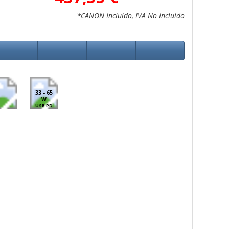
*CANON Incluido, IVA No Incluido
33 - 65
W
USB PD