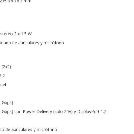
 235.8 x 18.3 mm
estéreo 2 x 1.5 W
inado de auriculares y micrófono
 (2x2)
5.2
rnet
5 Gbps)
5 Gbps) con Power Delivery (solo 20V) y DisplayPort 1.2
o de auriculares y micrófono