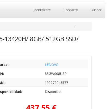
Identifícate
Contacto
Buscar
 i5-13420H/ 8GB/ 512GB SSD/
arca:
LENOVO
/N:
83GW008USP
AN:
199272043577
sponibilidad:
Disponible
437,55 €