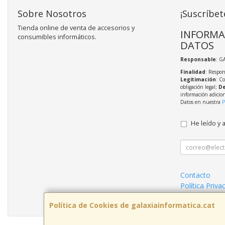
Sobre Nosotros
¡Suscríbet
Tienda online de venta de accesorios y
INFORMA
consumibles informáticos.
DATOS
Responsable
: G
Finalidad
: Respon
Legitimación
: C
obligación legal;
De
información adicio
Datos en nuestra
P
He leído y 
Contacto
Política Priva
Formas de P
Política de Cookies de galaxiainformatica.cat