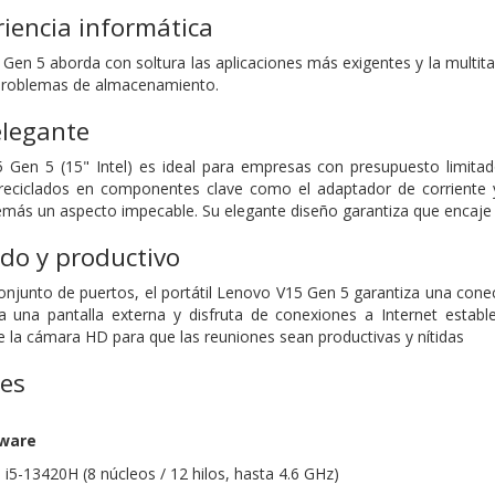
riencia informática
5 Gen 5 aborda con soltura las aplicaciones más exigentes y la multit
 problemas de almacenamiento.
elegante
5 Gen 5 (15" Intel) es ideal para empresas con presupuesto limitado,
 reciclados en componentes clave como el adaptador de corriente 
emás un aspecto impecable. Su elegante diseño garantiza que encaje 
do y productivo
conjunto de puertos, el portátil Lenovo V15 Gen 5 garantiza una conec
a una pantalla externa y disfruta de conexiones a Internet estab
de la cámara HD para que las reuniones sean productivas y nítidas
nes
dware
 i5-13420H (8 núcleos / 12 hilos, hasta 4.6 GHz)