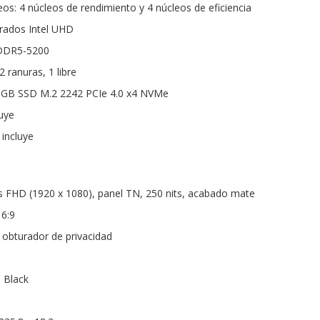
os: 4 núcleos de rendimiento y 4 núcleos de eficiencia
grados Intel UHD
DDR5-5200
 ranuras, 1 libre
 GB SSD M.2 2242 PCIe 4.0 x4 NVMe
luye
 incluye
as FHD (1920 x 1080), panel TN, 250 nits, acabado mate
16:9
obturador de privacidad
 Black