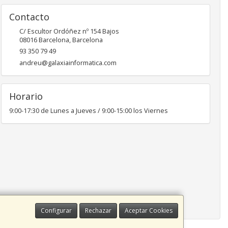
Contacto
C/ Escultor Ordóñez nº 154 Bajos
08016
Barcelona
,
Barcelona
93 350 79 49
andreu@galaxiainformatica.com
Horario
9:00-17:30 de Lunes a Jueves / 9:00-15:00 los Viernes
Configurar
Rechazar
Aceptar Cookies