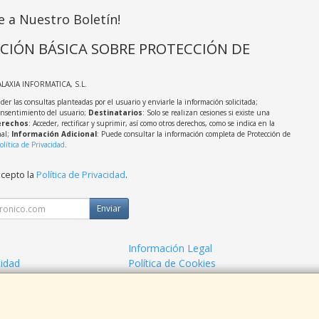
e a Nuestro Boletín!
CIÓN BÁSICA SOBRE PROTECCIÓN DE
ALAXIA INFORMATICA, S.L.
der las consultas planteadas por el usuario y enviarle la información solicitada;
onsentimiento del usuario;
Destinatarios
: Solo se realizan cesiones si existe una
rechos
: Acceder, rectificar y suprimir, así como otros derechos, como se indica en la
nal;
Información Adicional
: Puede consultar la información completa de Protección de
olítica de Privacidad
.
acepto la
Política de Privacidad
.
Enviar
Información Legal
cidad
Política de Cookies
ago
¿Quienes Somos?