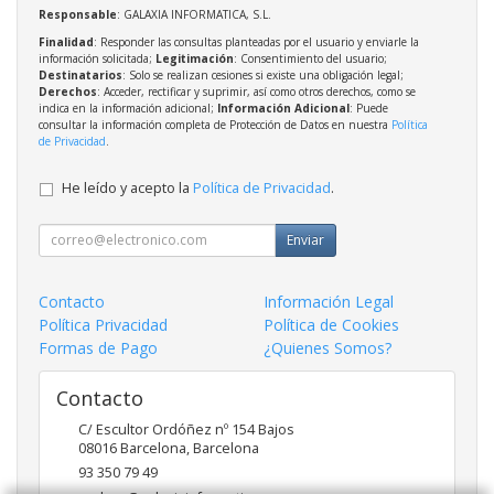
Responsable
: GALAXIA INFORMATICA, S.L.
Finalidad
: Responder las consultas planteadas por el usuario y enviarle la
información solicitada;
Legitimación
: Consentimiento del usuario;
Destinatarios
: Solo se realizan cesiones si existe una obligación legal;
Derechos
: Acceder, rectificar y suprimir, así como otros derechos, como se
indica en la información adicional;
Información Adicional
: Puede
consultar la información completa de Protección de Datos en nuestra
Política
de Privacidad
.
He leído y acepto la
Política de Privacidad
.
Enviar
Contacto
Información Legal
Política Privacidad
Política de Cookies
Formas de Pago
¿Quienes Somos?
Contacto
C/ Escultor Ordóñez nº 154 Bajos
08016
Barcelona
,
Barcelona
93 350 79 49