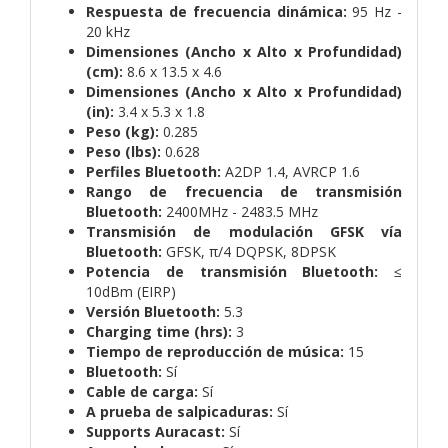
Respuesta de frecuencia dinámica:
95 Hz -
20 kHz
Dimensiones (Ancho x Alto x Profundidad)
(cm):
8.6 x 13.5 x 4.6
Dimensiones (Ancho x Alto x Profundidad)
(in):
3.4 x 5.3 x 1.8
Peso (kg):
0.285
Peso (lbs):
0.628
Perfiles Bluetooth:
A2DP 1.4, AVRCP 1.6
Rango de frecuencia de transmisión
Bluetooth:
2400MHz - 2483.5 MHz
Transmisión de modulación GFSK vía
Bluetooth:
GFSK, π/4 DQPSK, 8DPSK
Potencia de transmisión Bluetooth:
≤
10dBm (EIRP)
Versión Bluetooth:
5.3
Charging time (hrs):
3
Tiempo de reproducción de música:
15
Bluetooth:
Sí
Cable de carga:
Sí
A prueba de salpicaduras:
Sí
Supports Auracast:
Sí