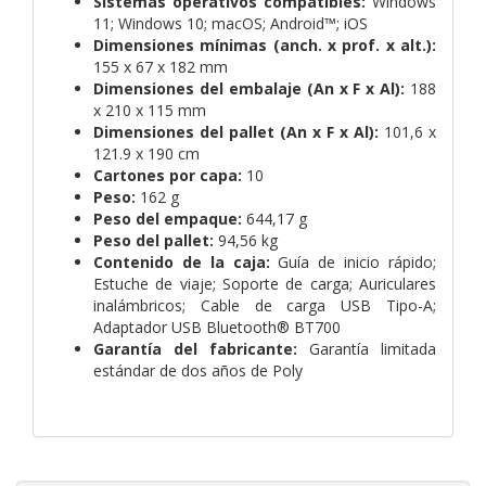
Sistemas operativos compatibles:
Windows
11; Windows 10; macOS; Android™; iOS
Dimensiones mínimas (anch. x prof. x alt.):
155 x 67 x 182 mm
Dimensiones del embalaje (An x F x Al):
188
x 210 x 115 mm
Dimensiones del pallet (An x F x Al):
101,6 x
121.9 x 190 cm
Cartones por capa:
10
Peso:
162 g
Peso del empaque:
644,17 g
Peso del pallet:
94,56 kg
Contenido de la caja:
Guía de inicio rápido;
Estuche de viaje; Soporte de carga; Auriculares
inalámbricos; Cable de carga USB Tipo-A;
Adaptador USB Bluetooth® BT700
Garantía del fabricante:
Garantía limitada
estándar de dos años de Poly