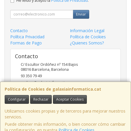
He leído y acepto la
Política de Privacidad
.
Enviar
Contacto
Información Legal
Política Privacidad
Política de Cookies
Formas de Pago
¿Quienes Somos?
Contacto
C/ Escultor Ordóñez nº 154 Bajos
08016
Barcelona
,
Barcelona
93 350 79 49
andreu@galaxiainformatica.com
Política de Cookies de galaxiainformatica.cat
Configurar
Rechazar
Aceptar Cookies
Horario
9:00-17:30 de Lunes a Jueves / 9:00-15:00 los Viernes
Utilizamos cookies propias y de terceros para mejorar nuestros
servicios.
Puede obtener más información, o bien conocer cómo cambiar
la configuración, en nuestra
Política de Cookies
.