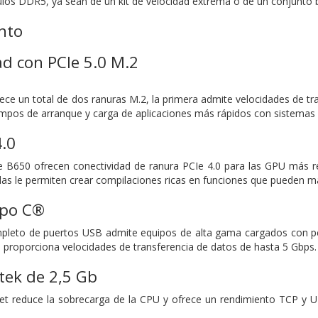
los DDR5, ya sean de un kit de velocidad extrema o de un conjunto 
nto
d con PCIe 5.0 M.2
ce un total de dos ranuras M.2, la primera admite velocidades de tr
iempos de arranque y carga de aplicaciones más rápidos con sistemas 
.0
 B650 ofrecen conectividad de ranura PCIe 4.0 para las GPU más re
idas le permiten crear compilaciones ricas en funciones que pueden m
ipo C®
eto de puertos USB admite equipos de alta gama cargados con peri
ue proporciona velocidades de transferencia de datos de hasta 5 Gbps.
tek de 2,5 Gb
net reduce la sobrecarga de la CPU y ofrece un rendimiento TCP y 