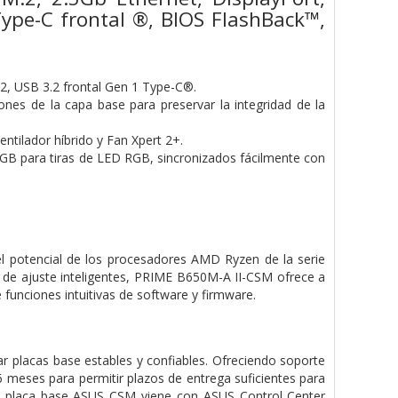
ype-C frontal ®, BIOS FlashBack™,
 2, USB 3.2 frontal Gen 1 Type-C®.
nes de la capa base para preservar la integridad de la
ntilador híbrido y Fan Xpert 2+.
RGB para tiras de LED RGB, sincronizados fácilmente con
el potencial de los procesadores AMD Ryzen de la serie
s de ajuste inteligentes, PRIME B650M-A II-CSM ofrece a
funciones intuitivas de software y firmware.
 placas base estables y confiables. Ofreciendo soporte
 6 meses para permitir plazos de entrega suficientes para
na placa base ASUS CSM viene con ASUS Control Center