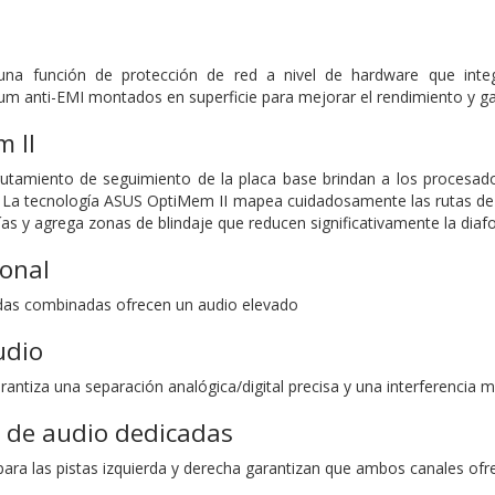
a función de protección de red a nivel de hardware que integ
 anti-EMI montados en superficie para mejorar el rendimiento y ga
 II
rutamiento de seguimiento de la placa base brindan a los procesado
 La tecnología ASUS OptiMem II mapea cuidadosamente las rutas de 
ías y agrega zonas de blindaje que reducen significativamente la diafo
ional
adas combinadas ofrecen un audio elevado
udio
arantiza una separación analógica/digital precisa y una interferencia m
 de audio dedicadas
ara las pistas izquierda y derecha garantizan que ambos canales ofr