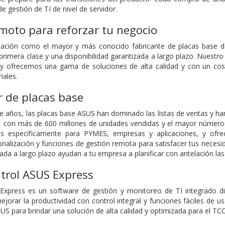
e gestión de TI de nivel de servidor.
moto para reforzar tu negocio
utación como el mayor y más conocido fabricante de placas base 
primera clase y una disponibilidad garantizada a largo plazo. Nuestro 
 y ofrecemos una gama de soluciones de alta calidad y con un cos
iales.
r de placas base
 años, las placas base ASUS han dominado las listas de ventas y han
dad, con más de 600 millones de unidades vendidas y el mayor númer
s específicamente para PYMES, empresas y aplicaciones, y ofre
nalización y funciones de gestión remota para satisfacer tus necesid
zada a largo plazo ayudan a tu empresa a planificar con antelación las
trol ASUS Express
Express es un software de gestión y monitoreo de TI integrado di
ejorar la productividad con control integral y funciones fáciles de
US para brindar una solución de alta calidad y optimizada para el TC