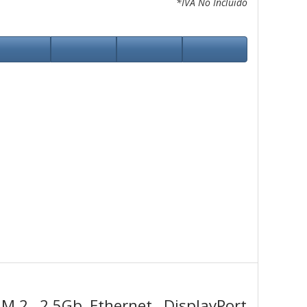
*IVA No Incluido
.2, 2.5Gb Ethernet, DisplayPort,