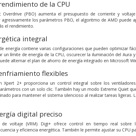
rendimiento de la CPU
 Overdrive (PBO) aumenta el presupuesto de corriente y voltaj
ar agresivamente los parámetros PBO, el algoritmo de AMD puede apr
s el rendimiento.
rgética integral
de energía contiene varias configuraciones que pueden optimizar fá
ar un límite de energía de la CPU, oscurecer la iluminación del Aura y
uede alternar el plan de ahorro de energía integrado en Microsoft W
enfriamiento flexibles
 Xpert 2+ proporciona un control integral sobre los ventilador
 parámetros con un solo clic. También hay un modo Extreme Quiet que 
nado para mantener el sistema silencioso al realizar tareas ligeras. 
rgía digital preciso
 de voltaje (VRM) Digi+ ofrece control en tiempo real sobre 
cuencia y eficiencia energética. También le permite ajustar su CPU p