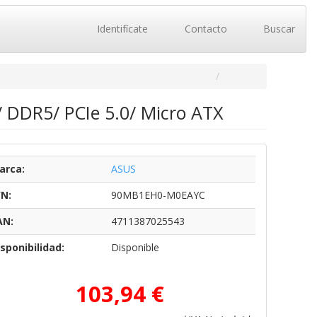
Identifícate
Contacto
Buscar
 DDR5/ PCIe 5.0/ Micro ATX
arca:
ASUS
/N:
90MB1EH0-M0EAYC
AN:
4711387025543
sponibilidad:
Disponible
103,94 €