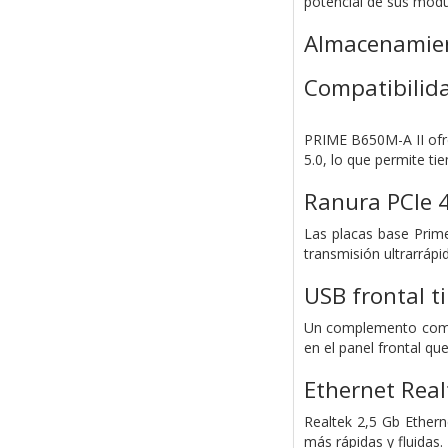
potencial de sus módu
Almacenamie
Compatibilida
PRIME B650M-A II ofre
5.0, lo que permite t
Ranura PCIe 4
Las placas base Prime
transmisión ultrarráp
USB frontal t
Un complemento compl
en el panel frontal q
Ethernet Real
Realtek 2,5 Gb Ether
más rápidas y fluidas.