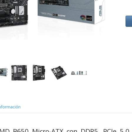
nformación
MD B650 Micro-ATX con DDR5, PCIe 5.0 M