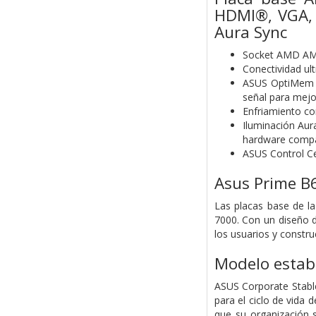
HDMI®, VGA, 
Aura Sync
Socket AMD AM5
Conectividad ul
ASUS OptiMem II
señal para mejo
Enfriamiento co
Iluminación Aur
hardware compat
ASUS Control Cen
Asus Prime B
Las placas base de la
7000. Con un diseño d
los usuarios y constr
Modelo estab
ASUS Corporate Stabl
para el ciclo de vida 
que su organización 