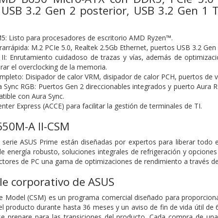
USB 3.2 Gen 2 posterior, USB 3.2 Gen 1 T
: Listo para procesadores de escritorio AMD Ryzen™.
trarrápida: M.2 PCIe 5.0, Realtek 2.5Gb Ethernet, puertos USB 3.2 Gen
: Enrutamiento cuidadoso de trazas y vías, además de optimizacio
rar el overclocking de la memoria.
mpleto: Disipador de calor VRM, disipador de calor PCH, puertos de ve
a Sync RGB: Puertos Gen 2 direccionables integrados y puerto Aura 
ible con Aura Sync.
ter Express (ACCE) para facilitar la gestión de terminales de TI.
650M-A II-CSM
 serie ASUS Prime están diseñadas por expertos para liberar todo 
e energía robusto, soluciones integrales de refrigeración y opcione
uctores de PC una gama de optimizaciones de rendimiento a través de 
le corporativo de ASUS
e Model (CSM) es un programa comercial diseñado para proporcionar
del producto durante hasta 36 meses y un aviso de fin de vida útil de
se prepare para las transiciones del producto. Cada compra de u