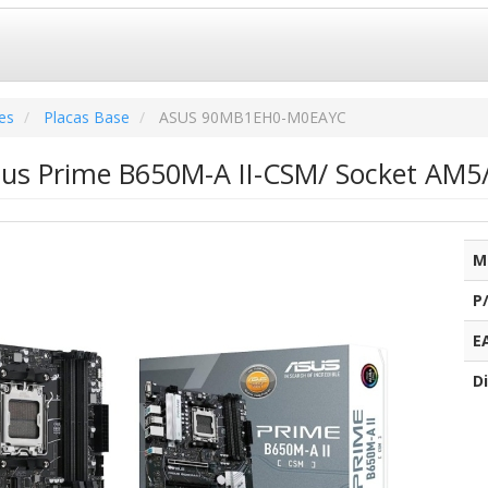
es
Placas Base
ASUS 90MB1EH0-M0EAYC
sus Prime B650M-A II-CSM/ Socket AM5/
M
P
E
Di